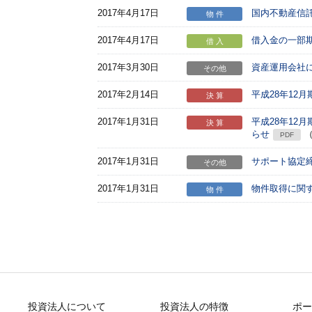
2017年4月17日
国内不動産信
物 件
2017年4月17日
借入金の一部
借 入
2017年3月30日
資産運用会社
その他
2017年2月14日
平成28年12
決 算
2017年1月31日
平成28年12
決 算
らせ
（
PDF
2017年1月31日
サポート協定
その他
2017年1月31日
物件取得に関
物 件
投資法人について
投資法人の特徴
ポー