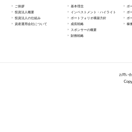
ご挨拶
基本理念
ポ
投資法人概要
インベストメント・ハイライト
ポ
投資法人の仕組み
ポートフォリオ構築方針
ポ
資産運用会社について
成長戦略
稼
スポンサーの概要
財務戦略
お問い合
Copy